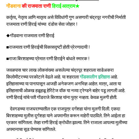
गोंडवाना
की राजमाता राणी
हिराई आत्राम★
कर्तृत्व, नेतृत्व आणि मातृत्व असे विविधांगी गुण असणारी चंद्रपूर नगरीची निर्माती
राजमाता राणी हिराई यांच्या दंडोस सेवा जोहार !
◆गोंडवाना राजमाता राणी हिराई
■राजमाता राणी हिराईची विकासदृष्टी होती प्रेरणादायी !
■राजा बिरशाहच्या प्रेमात राणी हिराईने बांधले स्मारक !
जवळपास चार लाख लोकसंख्या असलेल्या चंद्रपूर शहराला साडेअकरा
किलोमीटरच्या परकोटाने वेढले आहे. या शहराला
गोंडकालीन इतिहास
आहे.
इतिहासाच्या या पानापासून आजही अनेकजण अनभिज्ञ आहेत. मात्र, आता या
इतिहासाची ओळख हळूहळू हेरिटेज वॉक या नव्या ट्रेण्डने बाहेर पडू लागली आहे.
राणी हिराई यांचे पती गोंडराजे बिरशाह यांना पुत्र नव्हता. केवळ मुलगी होती.
देवगडच्या राजघराण्यातील एक राजपुत्र दर्गशहा यांना मुलगी दिली. एकदा
बिरशाहच्या मुलीस दुर्गशहा याने अपमानीत करून माहेरी पाठविले. तिने आईला हा
प्रकार सांगितला. तेव्हा राणी हिराई क्रोधीत झाल्या. तिने राजाला आपल्या मुलीच्या
अपमानाचा सूड घेण्यास सांगितले.