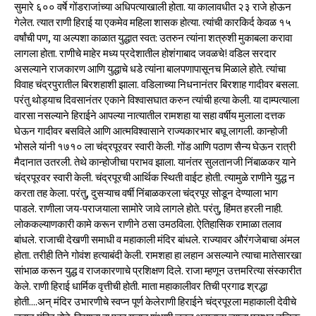
सुमारे ६०० वर्षे गोंडराजांच्या अधिपत्याखाली होता. या कालावधीत २३ राजे होऊन
गेलेत. त्यात राणी हिराई या एकमेव महिला शासक होत्या. त्यांची कारकिर्द केवळ १५
वर्षांची पण, या अल्पशा काळात युद्धात स्वत: उतरुन त्यांना शत्रुशी मुकाबला करावा
लागला होता. राणीचे माहेर मध्य प्रदेशातील होशंगाबाद जवळचे! वडिल सरदार
असल्याने राजकारण आणि युद्धाचे धडे त्यांना बालपणापासूनच मिळाले होते. त्यांचा
विवाह चंद्रपुरातील बिरशहाशी झाला. वडिलाच्या निधनानंतर बिरशाह गादीवर बसला.
परंतु थोड्याच दिवसानंतर एकाने विश्वासघात करुन त्यांची हत्या केली. या दाम्पत्याला
वारसा नसल्याने हिराईने आपल्या नात्यातील रामशहा या सहा वर्षीय मुलाला दत्तक
घेऊन गादीवर बसविले आणि आत्मविश्वासाने राज्यकारभार बघू लागली. कान्होजी
भोसले यांनी १७१० ला चंद्रपूरवर स्वारी केली. गोंड आणि पठाण सैन्य घेऊन रात्री
मैदानात उतरली. तेथे कान्होजीचा पराभव झाला. यानंतर सुलतानजी निंबाळकर याने
चंद्रपूरवर स्वारी केली. चंद्रपूरची आर्थिक स्थिती वाईट होती. त्यामुळे राणीने युद्ध न
करता तह केला. परंतु, दुसऱ्याच वर्षी निंबाळकरला चंद्रपूर सोडून देण्याला भाग
पाडले. राणीला जय-पराजयाला सामोरे जावे लागले होते. परंतु, हिंमत हरली नाही.
लोककल्याणकारी कामे करून राणीने ठसा उमठविला. ऐतिहासिक रामाळा तलाव
बांधले. राजाची देखणी समाधी व महाकाली मंदिर बांधले. राज्यावर औरंगजेबाचा अंमल
होता. तरीही तिने गोवंश हत्याबंदी केली. रामशहा हा लहान असल्याने त्याचा मातेसारखा
सांभाळ करून युद्ध व राजकारणाचे प्रशिक्षण दिले. राजा म्हणून उत्तमरित्या संस्कारीत
केले. राणी हिराई धार्मिक वृत्तीची होती. माता महाकालीवर तिची प्रगाढ श्रद्धा
होती....अन् मंदिर उभारणीचे स्वप्न पूर्ण केलेराणी हिराईने चंद्रपूरला महाकाली देवीचे