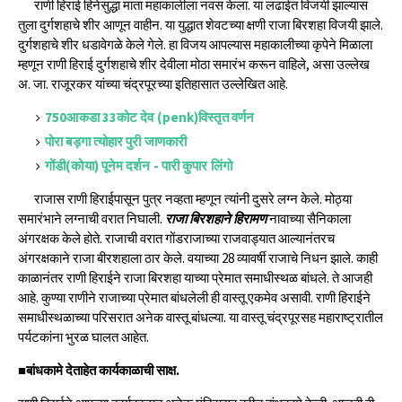
राणी हिराई हिनेसुद्धा माता महाकालीला नवस केला. या लढाईत विजयी झाल्यास
तुला दुर्गशहाचे शीर आणून वाहीन. या युद्धात शेवटच्या क्षणी राजा बिरशहा विजयी झाले.
दुर्गशहाचे शीर धडावेगळे केले गेले. हा विजय आपल्यास महाकालीच्या कृपेने मिळाला
म्हणून राणी हिराई दुर्गशहाचे शीर देवीला मोठा समारंभ करून वाहिले, असा उल्लेख
अ. जा. राजूरकर यांच्या चंद्रपूरच्या इतिहासात उल्लेखित आहे.
750आकडा 33कोट देव (penk)विस्तृत वर्णन
पोरा बड़गा त्योहार पुरी जाणकारी 
गोंडी(कोया) पूनेम दर्शन - पारी कुपार लिंगो
राजास राणी हिराईपासून पुत्र नव्हता म्हणून त्यांनी दुसरे लग्न केले. मोठ्या
समारंभाने लग्नाची वरात निघाली.
राजा बिरशहाने हिरामण
नावाच्या सैनिकाला
अंगरक्षक केले होते. राजाची वरात गोंडराजाच्या राजवाड्यात आल्यानंतरच
अंगरक्षकाने राजा बीरशहाला ठार केले. वयाच्या 28 व्यावर्षी राजाचे निधन झाले. काही
काळानंतर राणी हिराईने राजा बिरशहा याच्या प्रेमात समाधीस्थळ बांधले. ते आजही
आहे. कुण्या राणीने राजाच्या प्रेमात बांधलेली ही वास्तू एकमेव असावी. राणी हिराईने
समाधीस्थळाच्या परिसरात अनेक वास्तू बांधल्या. या वास्तू चंद्रपूरसह महाराष्ट्रातील
पर्यटकांना भुरळ घालत आहेत.
■बांधकामे देताहेत कार्यकाळाची साक्ष.