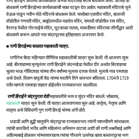
राणी हिराईने आपल्या कार्यकाळात अनेक मंदिरासह बरीच बांधकामे केली. आजही ही
बांधकामे राणी हिराईच्या कार्यकाळाची साक्ष पटवून देत आहेत. महाकाली मंदिराचे जुने
देऊळ पाडून नवीन मोठे मंदिराचे बांधकाम केले. यासोबत एकवीरा मंदिर, बालाजी
वॉर्डातील गणपती मंदिर, बाबूपेठमधील महादेव मंदिर, समाधी वॉर्डातील राम मंदिर,
वैरागड येथील गोरजाईचे मंदिर, घुटकाळा तलाव, माकर्डेश्‍वर मंदिराचा जीर्णोद्धार आदी
बांधकामे करून आपले नाव चंद्रपूरच्या इतिहासात अजरामर केले.
■ राणी हिराईच्या काळात महाकाली यात्रा.
राणीनेच चैत्र महिन्यात पौर्णिमेस महाकालीची यात्रा सुरू केली. ती आजपण सुरू
आहे. बीरशहाच्या मृत्यूनंतर राणी हिराईने चंदनखेडा येथील दीर अर्थात बिरशहाचा
चुलत भाऊ गोंविदशहा यांच्या तीन वर्षांच्या मुलास दत्तक घेतले. मुलाचे नाव रामशहा
असे ठेवले. दिवाण बापूजी वैद्य यांच्या मदतीने तिने कारभार बघितला. 1704 ते 1719
पर्यंत म्हणजे रामशहा सज्ञान होईपर्यंत राज्यकारभार चालविला.
राणी हिराईने चंद्रपुरात देवी
महाकालीचे भव्य व सुंदर मंदिर बांधले. सोबतच,
महाकाली
यात्रा सुरु केली. ती यात्रा आजतागायत सुरु आहे. कर्तृत्व, नेतृत्व आणि
मातृत्व असे विविधांगी गुण राणी हिराई यांच्या अंगी होते.
धडाडी आणि बुद्धी चातुर्याने चंद्रपूरचा राज्यकारभार त्यांनी यशस्वीपणे सांभाळला.
त्यांची कारकिर्द भरीव आणि महिलांना अभिमान वाटावा अशी की राणी लक्ष्मीबाई आणि
अहिल्याबाई होळकर यांच्यासारखाच त्यांचा गौरवाने उल्लेख व्हावा बल्लारपूरचा भाग