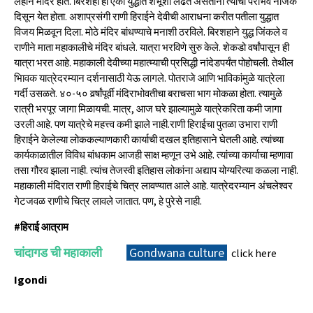
लहान मंदिर होते. बिरशहा हा एका युद्धात शंभूशी लढत असताना त्याचा पराभव नजिक
दिसून येत होता. अशाप्रसंगी राणी हिराईने देवीची आराधना करीत पतीला युद्धात
विजय मिळवून दिला. मोठे मंदिर बांधण्याचे मनाशी ठरविले. बिरशहाने युद्ध जिंकले व
राणीने माता महाकालीचे मंदिर बांधले. यात्रा भरविणे सुरु केले. शेकडो वर्षांपासून ही
यात्रा भरत आहे. महाकाली देवीच्या महात्म्याची प्रसिद्धी नांदेडपर्यंत पोहोचली. तेथील
भािवक यात्रेदरम्यान दर्शनासाठी येऊ लागले. पोतराजे आणि भाविकांमुळे यात्रेला
गर्दी उसळते. ४०-५० वर्र्षांपूर्वी मंदिराभोवतीचा बराचसा भाग मोकळा होता. त्यामुळे
रात्री भरपूर जागा मिळायची. मात्र, आज घरे झाल्यामुळे यात्रेकरिता कमी जागा
उरली आहे. पण यात्रेचे महत्त्व कमी झाले नाही.राणी हिराईचा पुतळा उभारा राणी
हिराईने केलेल्या लोककल्याणकारी कार्याची दखल इतिहासाने घेतली आहे. त्यांच्या
कार्यकाळातील विविध बांधकाम आजही साक्ष म्हणून उभे आहे. त्यांच्या कार्याचा म्हणावा
तसा गौरव झाला नाही. त्यांच तेजस्वी इतिहास लोकांना अद्याप योग्यरित्या कळला नाही.
महाकाली मंदिरात राणी हिराईचे चित्र लावण्यात आले आहे. यात्रेदरम्यान अंचलेश्वर
गेटजवळ राणीचे चित्र लावले जातात. पण, हे पुरेसे नाही.
#हिराई आत्राम
चांदागड ची महाकाली
Gondwana culture
click here
Igondi