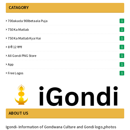
CATAGORY
700akada 900betaala Puja
1
750 Ka Matlab
1
750 Ka Matlab Kya Hai
1
8 से 12 सगा
1
All Gondi PNG Store
1
App
1
Free Logos
1
ABOUT US
Igondi- Information of Gondwana Culture and Gondi logo,photos