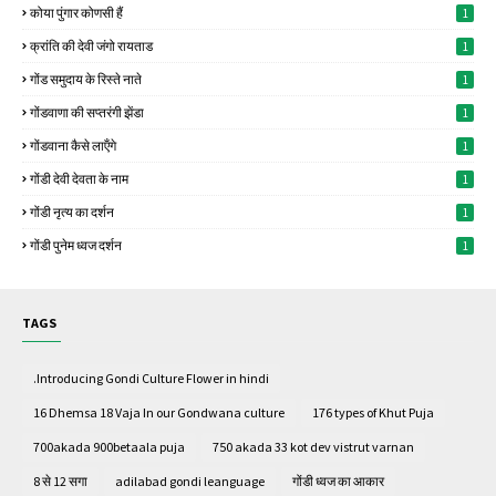
कोया पुंगार कोणसी हैं
1
क्रांति की देवी जंगो रायताड
1
गोंड समुदाय के रिस्ते नाते
1
गोंडवाणा की सप्तरंगी झेंडा
1
गोंडवाना कैसे लाऍंगे
1
गोंडी देवी देवता के नाम
1
गोंडी नृत्य का दर्शन
1
गोंडी पुनेम ध्वज दर्शन
1
TAGS
.Introducing Gondi Culture Flower in hindi
16 Dhemsa 18 Vaja In our Gondwana culture
176 types of Khut Puja
700akada 900betaala puja
750 akada 33 kot dev vistrut varnan
8 से 12 सगा
adilabad gondi leanguage
गोंडी ध्वज का आकार