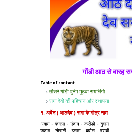
गोंडी आठ से बारह स
Table of contant
तीसरे गोंडी पुनेम मुठवा रायलिंगो
सगा देवों की पहिचान और स्थापना
१. अर्वेन ( आठदेव ) सगा के गोत्र नाम
अंगाम - कंगला - उंदाम - कसेंडी - दुगाम
उकाम - तोराटी - इलाम - दुर्वाल - दरावी